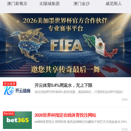
走进云顶4008集团官网

云顶4008集团官网简介
企业文化
资质荣誉
发展历程
企业
产品
解决方案

智慧工地
BIM技术应用
工程造价
工程施工
造价咨询管理
新闻资讯

云顶4008集团官网动态
行业动态
经典案例

鲁班BIM系统
BIM项目咨询
BIM技术培训
人才招聘

人才理念
招聘信息
下载中心

云顶4008集团官网
鲁班软件
造价天地
联系我们
人才招聘
join us
人才理念
招聘信息